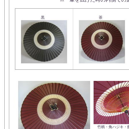
黒
茶
竹柄・角ハジキ・