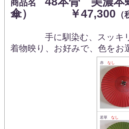
48本骨
美濃本
商品名
傘）
￥47,300
（
手に馴染む、スッキリと
着物映り、お好みで、色をお
赤
なし
若草
なし