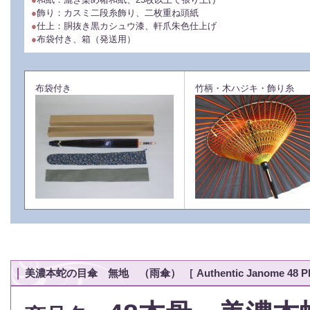
●
飾り：カスミ二段糸飾り、二枚重ね頭紙
●
仕上：胴抜き黒カシュウ漆、軒爪朱色仕上げ
●
布袋付き、箱（発送用）
布袋付き
竹柄・木ハジキ・飾り糸
美濃本蛇の目傘 無地 （雨傘） ［ Authentic Janome 48 Pl