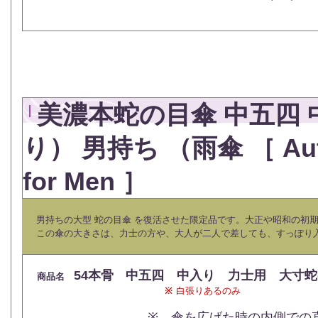
美濃本蛇の目傘 中五四
り） 男持ち （雨傘 ［ Authen
for Men ］
男持ちの大型 蛇の目傘
を復活させた限定品です。大正や昭和の初
この傘の大きさは、力士の方や、大人が二人で差しても、すっぽり
54本骨
中五四 中入り 力士用 大寸蛇
商品名
￥1
※
白張りあるのみ
※ 傘を広げた時の内側での直