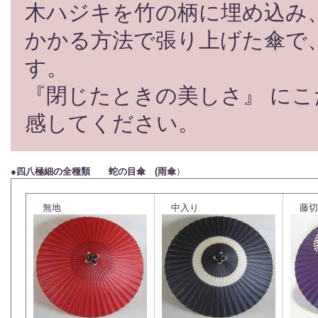
木ハジキを竹の柄に埋め込み
かかる方法で張り上げた傘で
す。
『閉じたときの美しさ』 にこ
感してください。
●
四八極細の全種類
蛇の目傘 (雨傘
）
無地
中入り
藤切