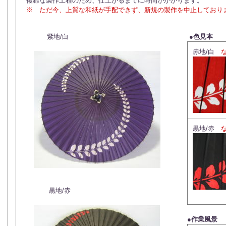
複雑な製作工程のため、仕上がるまでに時間がかかります。
※ ただ今、上質な和紙が手配できず、新規の製作を中止しており
紫地/白
●
色見本
赤地/白
黒地/赤
黒地/赤
●作業風景