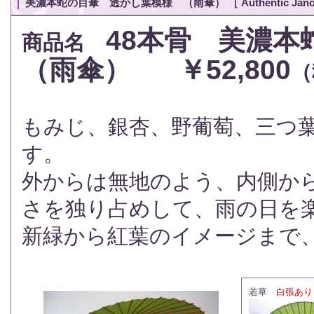
美濃本蛇の目傘 透かし葉模様 （雨傘） ［ Authentic Janome 
48本骨
美濃本
商品名
（雨傘）
￥52,800
（
もみじ、銀杏、野葡萄、三つ葉
す。
外からは無地のよう、内側か
さを独り占めして、雨の日を
新緑から紅葉のイメージまで
若草
白張あり