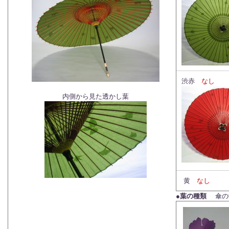
渋赤
なし
内側から見た透かし葉
黄
なし
●葉の種類
傘の中