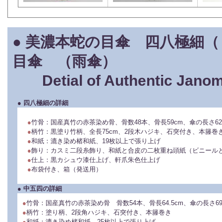
●
美濃本蛇の目傘 四八極細（
目傘 （雨傘）
Detial of Authentic Jano
●
四八極細の詳細
●
竹骨：国産真竹の赤茶染め骨、骨数48本、骨長59cm、傘の長さ62c
●
柄竹：黒塗り竹柄、全長75cm、2段木ハジキ、石突付き、本籐巻
●
和紙：漉き染め楮和紙、19枚以上で張り上げ
●
飾り：カスミ二段糸飾り、和紙と合皮の二枚重ね頭紙（ビニール
●
仕上：黒カシュウ漆仕上げ、軒爪朱色仕上げ
●
布袋付き、箱（発送用）
●
中五四の詳細
●
竹骨：国産真竹の赤茶染め骨 骨数54本、骨長64.5cm、傘の長さ69c
●
柄竹：塗り柄、2段角ハジキ、石突付き、本籐巻き
●
和紙：漉き染め楮和紙、25枚以上で張り上げ