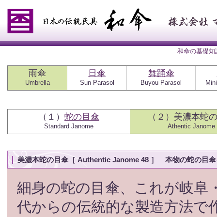
和傘の基礎知
雨傘
日傘
舞踊傘
Umbrella
Sun Parasol
Buyou Parasol
Mini
（１）
蛇の目傘
（２）
美濃本蛇
Standard Janome
Athentic Janome
美濃本蛇の目傘［ Authentic Janome 48 ］ 本物
細身の蛇の目傘、これが岐阜
代からの伝統的な製造方法で