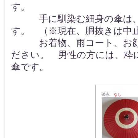
す。
手に馴染む細身の傘は、外
す。 （※現在、胴抜きは中
お着物、雨コート、お顔う
ださい。 男性の方には、粋に
傘です。
渋赤
なし