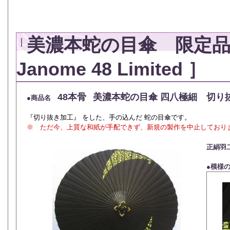
美濃本蛇の目傘 限定品（雨傘
Janome 48 Limited ］
48本骨
美濃本蛇の目傘 四八極細 切り
●
商品名
『切り抜き加工』 をした、手の込んだ 蛇の目傘です。
※ ただ今、上質な和紙が手配できず、新規の製作を中止しており
正絹羽
●模様