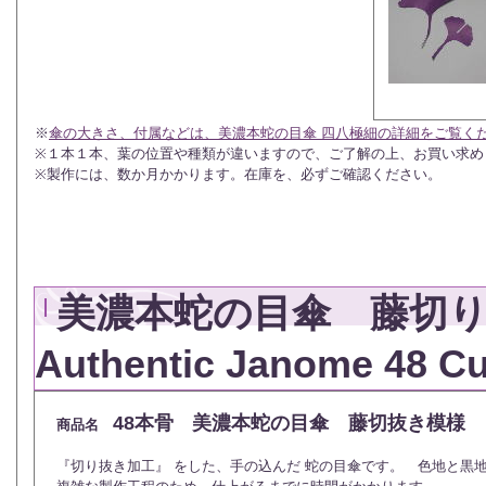
※
傘の大きさ、付属などは、美濃本蛇の目傘 四八極細の詳細をご覧く
※１本１本、葉の位置や種類が違いますので、ご了解の上、お買い求め
※製作には、数か月かかります。在庫を、必ずご確認ください。
美濃本蛇の目傘 藤切り
Authentic Janome 48 
48本骨
美濃本蛇の目傘 藤切抜き模様 
商品名
『切り抜き加工』 をした、手の込んだ 蛇の目傘です。 色地と黒