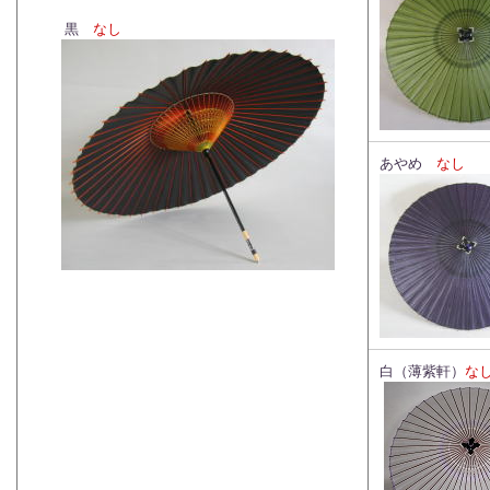
黒
なし
あやめ
なし
白（薄紫軒）
な