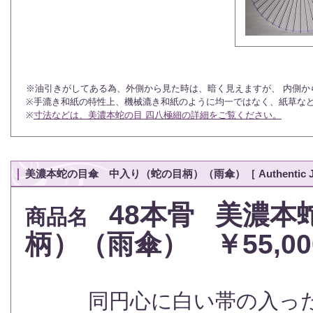
※油引きがしてある為、外側から見た時は、暗く見えますが、 内側か
※手漉き和紙の特性上、機械漉き和紙のように均一ではなく、紙草な
※
寸法などは、美濃本蛇の目 四八極細の詳細をご覧ください。
美濃本蛇の目傘 中入り（蛇の目柄）（雨傘）［ Authentic Jano
48本骨
美濃本
商品名
柄）（雨傘）
￥55,00
同円心に白い帯の入った伝