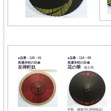
●
品番：
120－01
●
品番：
110－09
美濃本蛇の目傘
美濃本蛇の目傘
友禅軒奴
花の華
展示用
半額 価格\55,000(税込)